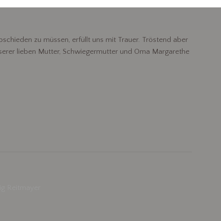
r
hieden zu müssen, erfüllt uns mit Trauer. Tröstend aber
unserer lieben Mutter, Schwiegermutter und Oma Margarethe