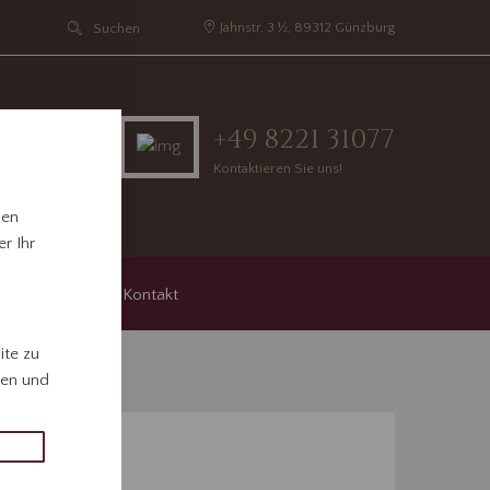
Jahnstr. 3 ½, 89312 Günzburg
+49 8221 31077
Kontaktieren Sie uns!
hen
r Ihr
agungen
Kontakt
ite zu
gen und
Suche