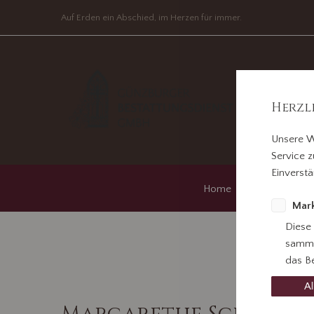
Auf Erden ein Abschied, im Herzen für immer.
Herzl
Unsere W
Service z
Einverstä
Home
Im Traue
Mark
Diese
samme
das Be
Al