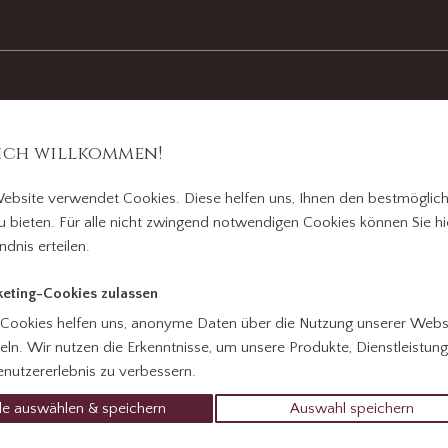
ich willkommen!
ebsite verwendet Cookies. Diese helfen uns, Ihnen den bestmöglic
u bieten. Für alle nicht zwingend notwendigen Cookies können Sie hie
ndnis erteilen.
rfall
Über uns
Todesanzeigen
Danks
eting-Cookies zulassen
 Cookies helfen uns, anonyme Daten über die Nutzung unserer Webs
ln. Wir nutzen die Erkenntnisse, um unsere Produkte, Dienstleistun
nutzererlebnis zu verbessern.
le auswählen & speichern
Auswahl speichern