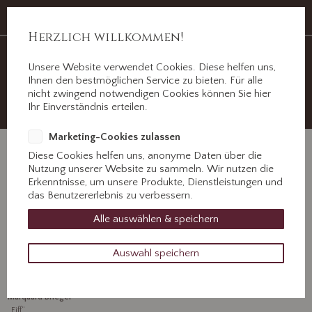
Auf Erden ein Abschied, im Herzen für immer.
Jahnstr. 3 ½, 89312 Günzburg
Herzlich willkommen!
Unsere Website verwendet Cookies. Diese helfen uns,
+49 8221 31077
Ihnen den bestmöglichen Service zu bieten. Für alle
Kontaktieren Sie uns!
nicht zwingend notwendigen Cookies können Sie hier
Ihr Einverständnis erteilen.
Marketing-Cookies zulassen
Diese Cookies helfen uns, anonyme Daten über die
Nutzung unserer Website zu sammeln. Wir nutzen die
Erkenntnisse, um unsere Produkte, Dienstleistungen und
das Benutzererlebnis zu verbessern.
Marquard Briegel
Alle auswählen & speichern
24. Dezember 2024
Auswahl speichern
Wir nehmen Abschied von
Marquard Briegel
„Fiff“