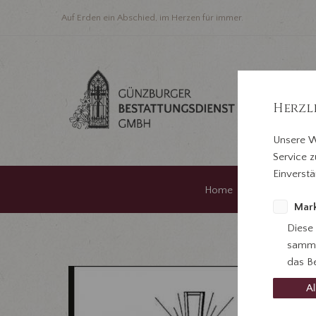
Auf Erden ein Abschied, im Herzen für immer.
Herzl
Unsere W
Service z
Einverstä
Home
Im Traue
Mark
Diese
samme
das Be
Al