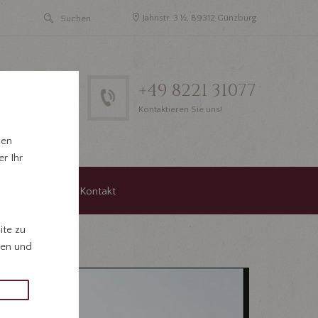
Jahnstr. 3 ½, 89312 Günzburg
+49 8221 31077
Kontaktieren Sie uns!
hen
r Ihr
agungen
Kontakt
ite zu
gen und