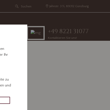
Jahnstr. 3 ½, 89312 Günzburg
+49 8221 31077
Kontaktieren Sie uns!
hen
r Ihr
ite zu
gen und