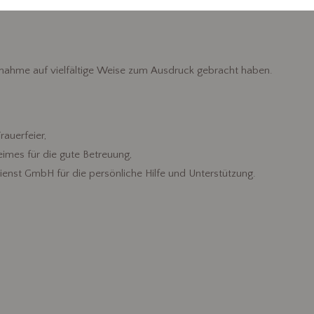
rstorbenen
ilnahme auf vielfältige Weise zum Ausdruck gebracht haben.
rauerfeier,
mes für die gute Betreuung,
enst GmbH für die persönliche Hilfe und Unterstützung.