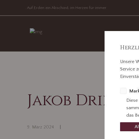
Auf Erden ein Abschied, im Herzen für immer.
Herzl
Unsere W
Service z
Einverstä
Mark
Jakob Driller
Diese
samme
das Be
Al
9. März 2024