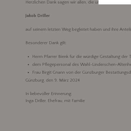
Herzlichen Dank sagen wir allen, die unseren lieben Ve
Jakob Driller
auf seinem letzten Weg begleitet haben und ihre Ante
Besonderer Dank gilt:
Herrn Pfarrer Bienk für die würdige Gestaltung der T
dem Pflegepersonal des Wahl-Linderschen-Altenhei
Frau Birgit Gnann von der Günzburger Bestattungsdi
Günzburg, den 9. März 2024
In liebevoller Erinnerung:
Inga Driller, Ehefrau, mit Familie