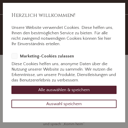
Auf Erden ein Abschied, im Herzen für immer.
Jahnstr. 3 ½, 89312 Günzburg
Herzlich willkommen!
Unsere Website verwendet Cookies. Diese helfen uns,
Ihnen den bestmöglichen Service zu bieten. Für alle
nicht zwingend notwendigen Cookies können Sie hier
+49 8221 31077
Ihr Einverständnis erteilen.
Kontaktieren Sie uns!
Marketing-Cookies zulassen
Diese Cookies helfen uns, anonyme Daten über die
Nutzung unserer Website zu sammeln. Wir nutzen die
Erkenntnisse, um unsere Produkte, Dienstleistungen und
das Benutzererlebnis zu verbessern.
Wilhelm Stelzle
Alle auswählen & speichern
Auswahl speichern
24. Mai 2023
Als Gott sah, dass der Weg zu lang, der Hügel zu steil und
das Atmen zu schwer wurde, legte er seinen Arm um dich
und sprach: „Komm heim“.