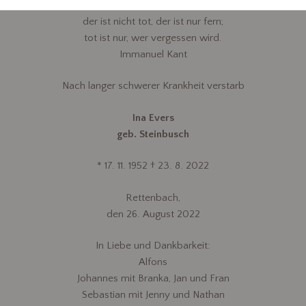
Wer im Gedächtnis seiner Lieben lebt,
der ist nicht tot, der ist nur fern;
tot ist nur, wer vergessen wird.
Immanuel Kant
Nach langer schwerer Krankheit verstarb
I
na Evers
geb. Steinbusch
* 17. 11. 1952 † 23. 8. 2022
Rettenbach,
den 26. August 2022
In Liebe und Dankbarkeit:
Alfons
Johannes mit Branka, Jan und Fran
Sebastian mit Jenny und Nathan