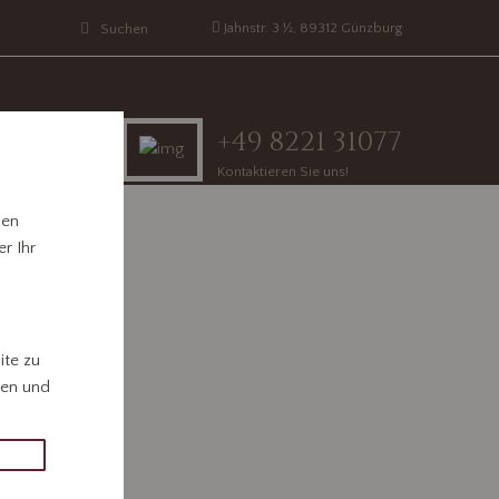
Jahnstr. 3 ½, 89312 Günzburg
+49 8221 31077
Kontaktieren Sie uns!
hen
r Ihr
ite zu
gen und