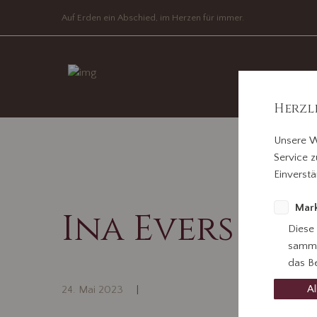
Auf Erden ein Abschied, im Herzen für immer.
Herzl
Unsere W
Service z
Einverstä
Mark
Ina Evers
Diese
samme
das Be
Al
24. Mai 2023