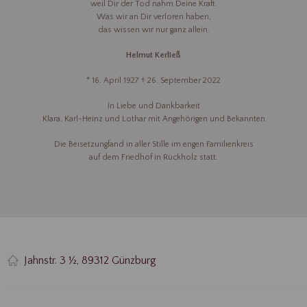
weil Dir der Tod nahm Deine Kraft.
Was wir an Dir verloren haben,
das wissen wir nur ganz allein.
Helmut Kerließ
* 16. April 1927 † 26. September 2022
In Liebe und Dankbarkeit
Klara, Karl-Heinz und Lothar mit Angehörigen und Bekannten
Die Beisetzungfand in aller Stille im engen Familienkreis
auf dem Friedhof in Rückholz statt.
Jahnstr. 3 ½, 89312 Günzburg