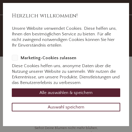
Auf Erden ein Abschied, im Herzen für immer.
Jahnstr. 3 ½, 89312 Günzburg
Herzlich willkommen!
Unsere Website verwendet Cookies. Diese helfen uns,
Ihnen den bestmöglichen Service zu bieten. Für alle
nicht zwingend notwendigen Cookies können Sie hier
+49 8221 31077
Ihr Einverständnis erteilen.
Kontaktieren Sie uns!
Marketing-Cookies zulassen
Diese Cookies helfen uns, anonyme Daten über die
Nutzung unserer Website zu sammeln. Wir nutzen die
Erkenntnisse, um unsere Produkte, Dienstleistungen und
das Benutzererlebnis zu verbessern.
Helmut Kerließ
Alle auswählen & speichern
Auswahl speichern
24. Mai 2023
Du siehst den Garten nicht mehr grünen,
in dem Du einst so froh geschafft.
Siehst Deine Blumen nicht mehr blühen,