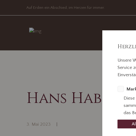
Auf Erden ein Abschied, im Herzen für immer.
Herzl
Unsere W
Service z
Einverstä
Mark
Hans Habich
Diese
samme
das Be
Al
3. Mai 2023