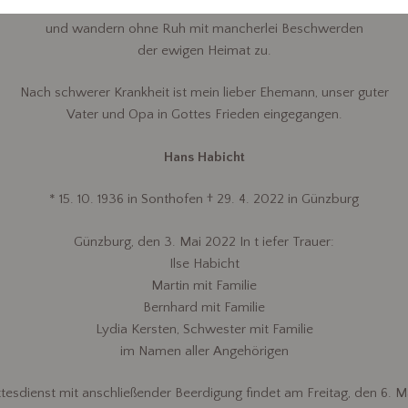
Wir sind nur Gast auf Erden
und wandern ohne Ruh mit mancherlei Beschwerden
der ewigen Heimat zu.
Nach schwerer Krankheit ist mein lieber Ehemann, unser guter
Vater und Opa in Gottes Frieden eingegangen.
Hans Habicht
* 15. 10. 1936 in Sonthofen † 29. 4. 2022 in Günzburg
Günzburg, den 3. Mai 2022 In t iefer Trauer:
Ilse Habicht
Martin mit Familie
Bernhard mit Familie
Lydia Kersten, Schwester mit Familie
im Namen aller Angehörigen
tesdienst mit anschließender Beerdigung findet am Freitag, den 6. M