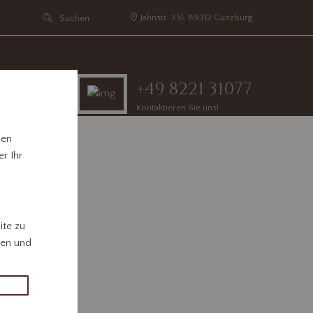
Jahnstr. 3 ½, 89312 Günzburg
+49 8221 31077
Kontaktieren Sie uns!
hen
r Ihr
ite zu
gen und