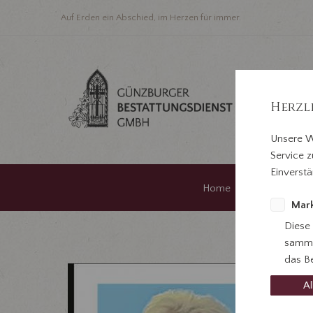
Auf Erden ein Abschied, im Herzen für immer.
Herzl
Unsere W
Service z
Einverstä
Home
Im Traue
Mark
Diese
samme
das Be
Al