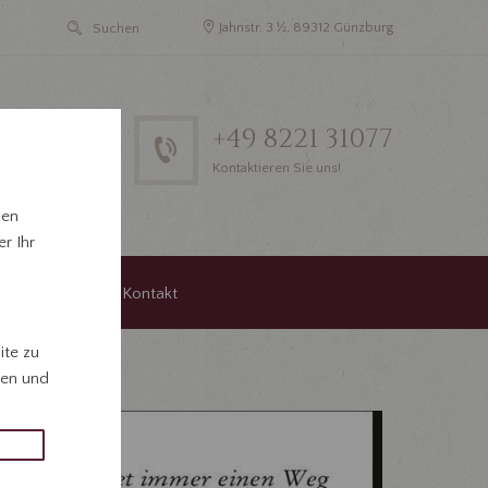
Jahnstr. 3 ½, 89312 Günzburg
+49 8221 31077
Kontaktieren Sie uns!
hen
r Ihr
agungen
Kontakt
ite zu
gen und