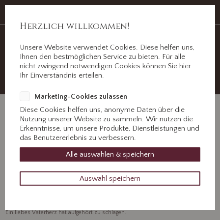
Auf Erden ein Abschied, im Herzen für immer.
Jahnstr. 3 ½, 89312 Günzburg
Herzlich willkommen!
Unsere Website verwendet Cookies. Diese helfen uns,
Ihnen den bestmöglichen Service zu bieten. Für alle
nicht zwingend notwendigen Cookies können Sie hier
+49 8221 31077
Ihr Einverständnis erteilen.
Kontaktieren Sie uns!
Marketing-Cookies zulassen
Diese Cookies helfen uns, anonyme Daten über die
Nutzung unserer Website zu sammeln. Wir nutzen die
Erkenntnisse, um unsere Produkte, Dienstleistungen und
das Benutzererlebnis zu verbessern.
Siegfried Christian
Alle auswählen & speichern
Fetzer
Auswahl speichern
4. Februar 2023
Ein liebes Vaterherz hat aufgehört zu schlagen.