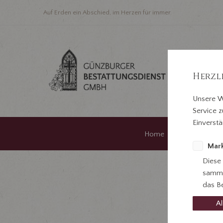
Auf Erden ein Abschied, im Herzen für immer.
Herzl
Unsere W
Service z
Einverstä
Home
Im Traue
Mark
Diese
samme
das Be
Al