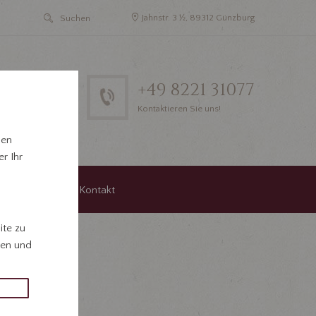
Jahnstr. 3 ½, 89312 Günzburg
+49 8221 31077
Kontaktieren Sie uns!
hen
r Ihr
agungen
Kontakt
ite zu
gen und