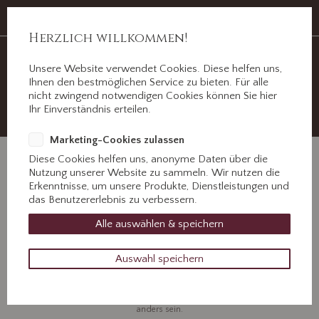
Auf Erden ein Abschied, im Herzen für immer.
Jahnstr. 3 ½, 89312 Günzburg
Herzlich willkommen!
Unsere Website verwendet Cookies. Diese helfen uns,
Ihnen den bestmöglichen Service zu bieten. Für alle
nicht zwingend notwendigen Cookies können Sie hier
+49 8221 31077
Ihr Einverständnis erteilen.
Kontaktieren Sie uns!
Marketing-Cookies zulassen
Diese Cookies helfen uns, anonyme Daten über die
Nutzung unserer Website zu sammeln. Wir nutzen die
Erkenntnisse, um unsere Produkte, Dienstleistungen und
das Benutzererlebnis zu verbessern.
Rudolf Egner
Alle auswählen & speichern
Auswahl speichern
21. März 2018
Dein gutes Herz hat aufgehört zu schlagen und wollte doch so gern noch bei
uns sein, Gott hilf uns diesen Schmerz zu tragen, denn ohne dich wird vieles
anders sein.