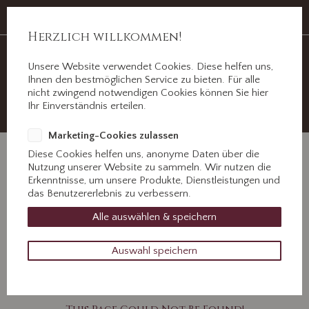
Auf Erden ein Abschied, im Herzen für immer.
Jahnstr. 3 ½, 89312 Günzburg
Herzlich willkommen!
Unsere Website verwendet Cookies. Diese helfen uns,
Ihnen den bestmöglichen Service zu bieten. Für alle
nicht zwingend notwendigen Cookies können Sie hier
+49 8221 31077
Ihr Einverständnis erteilen.
Kontaktieren Sie uns!
Marketing-Cookies zulassen
Diese Cookies helfen uns, anonyme Daten über die
Nutzung unserer Website zu sammeln. Wir nutzen die
404
Erkenntnisse, um unsere Produkte, Dienstleistungen und
das Benutzererlebnis zu verbessern.
Alle auswählen & speichern
Auswahl speichern